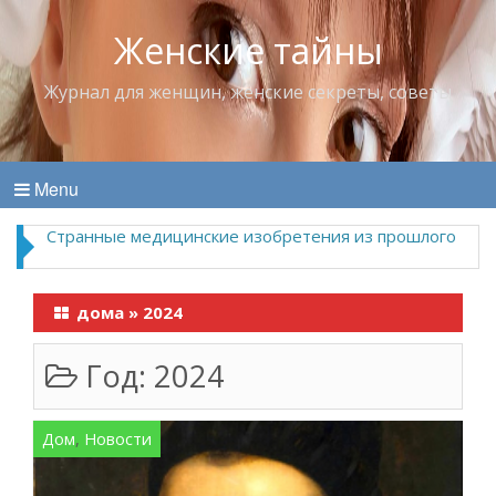
Женские тайны
Журнал для женщин, женские секреты, советы
Menu
Странные медицинские изобретения из прошлого
дома
»
2024
Год:
2024
Дом
,
Новости