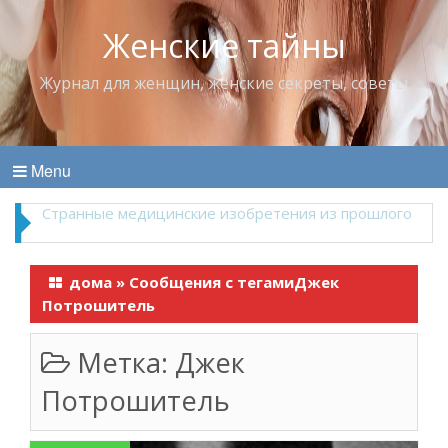
Женские тайны
Журнал для женщин, женские секреты, советы
Menu
Что пить в жару
дома
»
Сообщения с тегамиДжек
Потрошитель
Метка:
Джек
Потрошитель