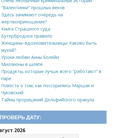
Очень необычные криминальные истории
“Валентинки” прошлых веков
Здесь занимают очередь на
жертвоприношение?
Книга Страшного суда
Бутербродное правило
Женщины–вдохновительницы: Каково быть
музой?
Уроки любви Анны Болейн
Миллионы в шляпе
Продукты, которые лучше всего “работают” в
паре
Повесть о том, как поссорились Маршак и
Чуковский
Тайны прорицаний Дельфийского оракула
ПРОВЕРЬ ДАТУ:
вгуст 2026