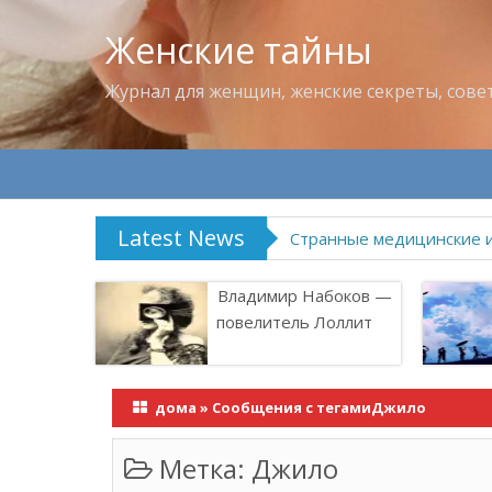
Женские тайны
Журнал для женщин, женские секреты, сове
Latest News
Странные медицинские 
Владимир Набоков —
повелитель Лоллит
дома
»
Сообщения с тегамиДжило
Метка:
Джило