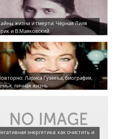
айны жизни и смерти: Чёрная Лиля
рик и В.Маяковский
овторно: Лариса Гузеева, биография,
емья, личная жизнь
егативная энергетика: как очистить и