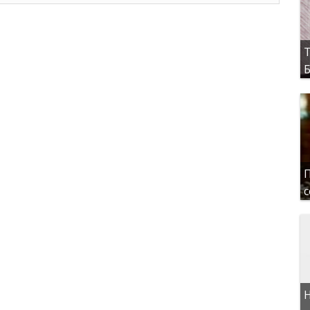
Т
Б
П
с
Н