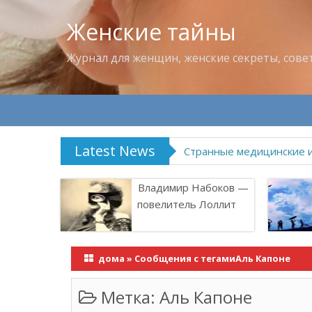
Женские тайны
Журнал для женщин, женские секреты, сове
Latest News
Владимир Набоков —
повелитель Лоллит
дома
»
Сообщения с тегамиАль Капоне
Метка:
Аль Капоне