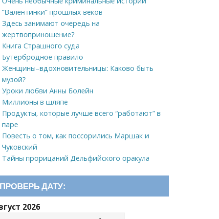
Очень необычные криминальные истории
“Валентинки” прошлых веков
Здесь занимают очередь на
жертвоприношение?
Книга Страшного суда
Бутербродное правило
Женщины–вдохновительницы: Каково быть
музой?
Уроки любви Анны Болейн
Миллионы в шляпе
Продукты, которые лучше всего “работают” в
паре
Повесть о том, как поссорились Маршак и
Чуковский
Тайны прорицаний Дельфийского оракула
ПРОВЕРЬ ДАТУ:
вгуст 2026