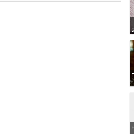
Т
Б
П
с
Н