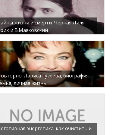
айны жизни и смерти: Чёрная Лиля
рик и В.Маяковский
овторно: Лариса Гузеева, биография,
емья, личная жизнь
егативная энергетика: как очистить и