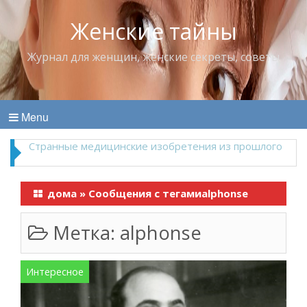
Женские тайны
Журнал для женщин, женские секреты, советы
Menu
Что пить в жару
дома
»
Сообщения с тегамиalphonse
Метка:
alphonse
Интересное