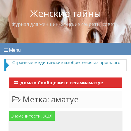
Женские тайны
Журнал для женщин, женские секреты, советы
Menu
Странные медицинские изобретения из прошлого
дома
»
Сообщения с тегамиаматуе
Метка:
аматуе
Знаменитости, ЖЗЛ