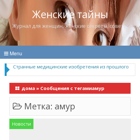
Женские тайны
Журнал для женщин, женские секреты, советы
Menu
Странные медицинские изобретения из прошлого
дома
»
Сообщения с тегамиамур
Метка:
амур
Новости