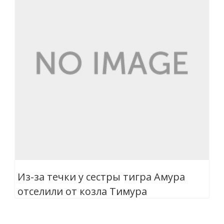
Из-за течки у сестры тигра Амура
отселили от козла Тимура