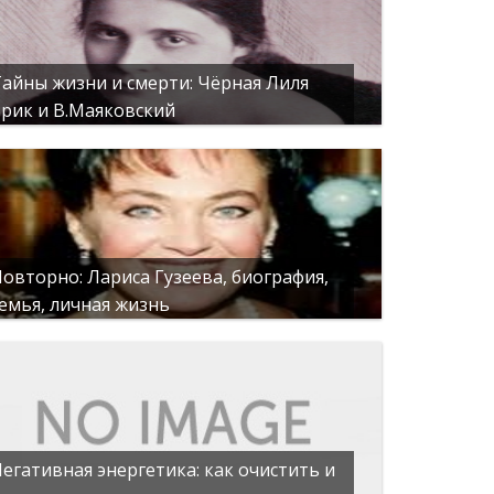
айны жизни и смерти: Чёрная Лиля
рик и В.Маяковский
овторно: Лариса Гузеева, биография,
емья, личная жизнь
егативная энергетика: как очистить и