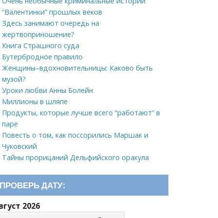
Очень необычные криминальные истории
“Валентинки” прошлых веков
Здесь занимают очередь на
жертвоприношение?
Книга Страшного суда
Бутербродное правило
Женщины–вдохновительницы: Каково быть
музой?
Уроки любви Анны Болейн
Миллионы в шляпе
Продукты, которые лучше всего “работают” в
паре
Повесть о том, как поссорились Маршак и
Чуковский
Тайны прорицаний Дельфийского оракула
ПРОВЕРЬ ДАТУ:
вгуст 2026