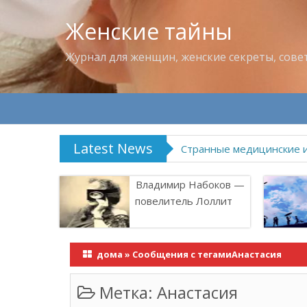
Женские тайны
Журнал для женщин, женские секреты, сове
Latest News
Странные медицинские 
Владимир Набоков —
повелитель Лоллит
дома
»
Сообщения с тегамиАнастасия
Метка:
Анастасия