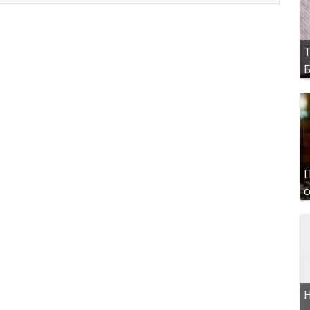
Т
Б
П
с
Н