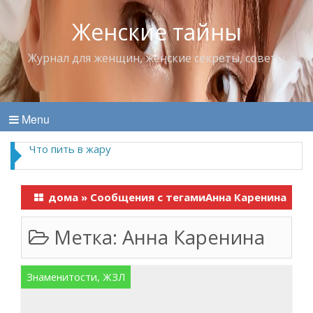
Женские тайны
Журнал для женщин, женские секреты, советы
Menu
Что пить в жару
дома
»
Сообщения с тегамиАнна Каренина
Метка:
Анна Каренина
Знаменитости, ЖЗЛ