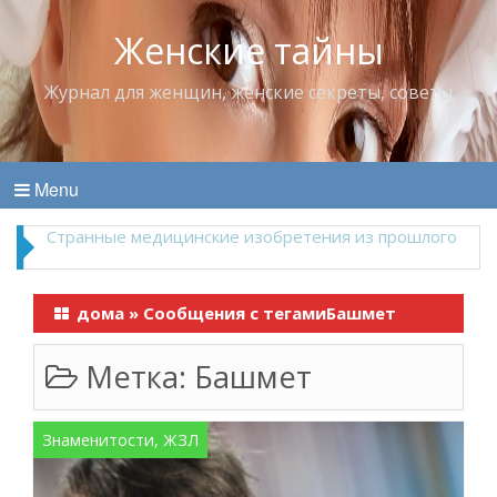
Женские тайны
Журнал для женщин, женские секреты, советы
Menu
Что пить в жару
дома
»
Сообщения с тегамиБашмет
Метка:
Башмет
Знаменитости, ЖЗЛ