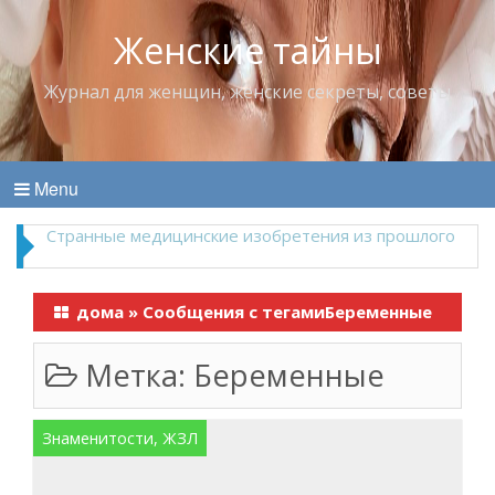
Женские тайны
Журнал для женщин, женские секреты, советы
Menu
Странные медицинские изобретения из прошлого
дома
»
Сообщения с тегамиБеременные
Метка:
Беременные
Знаменитости, ЖЗЛ