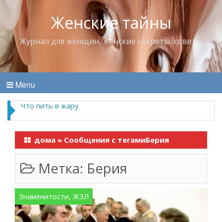
Женские тайны
Журнал для женщин, женские секреты, советы
Menu
Что пить в жару
дома
»
Сообщения с тегамиБерия
Метка:
Берия
Знаменитости, ЖЗЛ