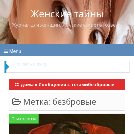
Женские тайны
Журнал для женщин, женские секреты, советы
Menu
Что пить в жару
дома
»
Сообщения с тегамибезбровые
Метка:
безбровые
Психология