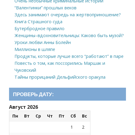
Очень необычные криминальные истории
“Валентинки” прошлых веков
Здесь занимают очередь на жертвоприношение?
Книга Страшного суда
Бутербродное правило
Женщины–вдохновительницы: Каково быть музой?
Уроки любви Анны Болейн
Миллионы в шляпе
Продукты, которые лучше всего “работают” в паре
Повесть о том, как поссорились Маршак и
Чуковский
Тайны прорицаний Дельфийского оракула
ПРОВЕРЬ ДАТУ:
Август 2026
Пн
Вт
Ср
Чт
Пт
Сб
Вс
1
2