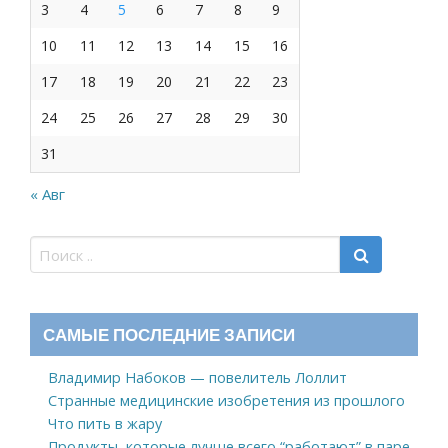
3
4
5
6
7
8
9
10
11
12
13
14
15
16
17
18
19
20
21
22
23
24
25
26
27
28
29
30
31
« Авг
САМЫЕ ПОСЛЕДНИЕ ЗАПИСИ
Владимир Набоков — повелитель Лоллит
Странные медицинские изобретения из прошлого
Что пить в жару
Продукты, которые лучше всего “работают” в паре