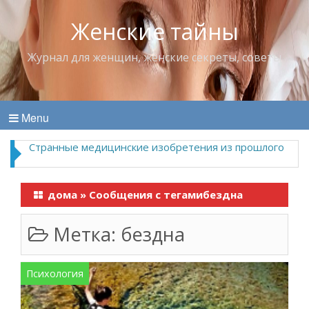
Женские тайны
Журнал для женщин, женские секреты, советы
Menu
Странные медицинские изобретения из прошлого
дома
»
Сообщения с тегамибездна
Метка:
бездна
Психология