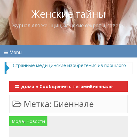
Женские тайны
Журнал для женщин, женские секреты, советы
Menu
Странные медицинские изобретения из прошлого
дома
»
Сообщения с тегамиБиеннале
Метка:
Биеннале
Мода
,
Новости