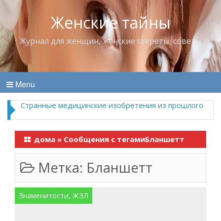
Женские тайны
Журнал для женщин, женские секреты, советы
Menu
Странные медицинские изобретения из прошлого
дома
»
Сообщения с тегамиБланшетт
Метка:
Бланшетт
Знаменитости, ЖЗЛ