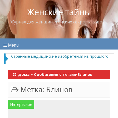
Женские тайны
Журнал для женщин, женские секреты, советы
Menu
Странные медицинские изобретения из прошлого
дома
»
Сообщения с тегамиБлинов
Метка:
Блинов
Интересное