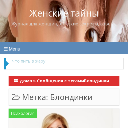
Женские тайны
Журнал для женщин, женские секреты, советы
Menu
Что пить в жару
дома
»
Сообщения с тегамиБлондинки
Метка:
Блондинки
Психология