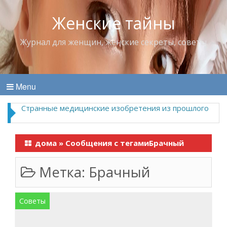
Женские тайны
Журнал для женщин, женские секреты, советы
Menu
Странные медицинские изобретения из прошлого
дома
»
Сообщения с тегамиБрачный
Метка:
Брачный
Советы