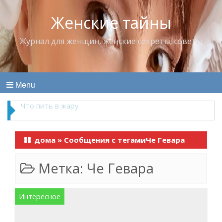
Женские тайны
Журнал для женщин, женские секреты, советы
Menu
Что пить в жару
дома
»
Сообщения с тегамиЧе Гевара
Метка:
Че Гевара
Интересное