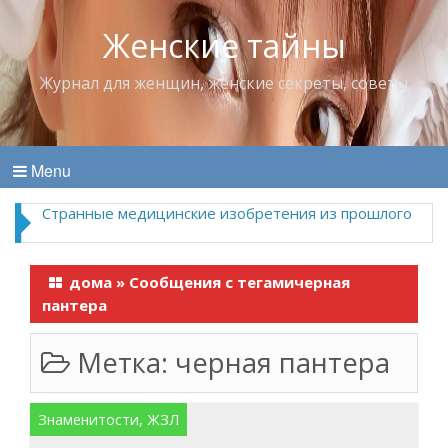
Женские тайны
Журнал для женщин, женские секреты, советы
Menu
Странные медицинские изобретения из прошлого
дома
»
Сообщения с тегамичерная
пантера
Метка:
черная пантера
Знаменитости, ЖЗЛ