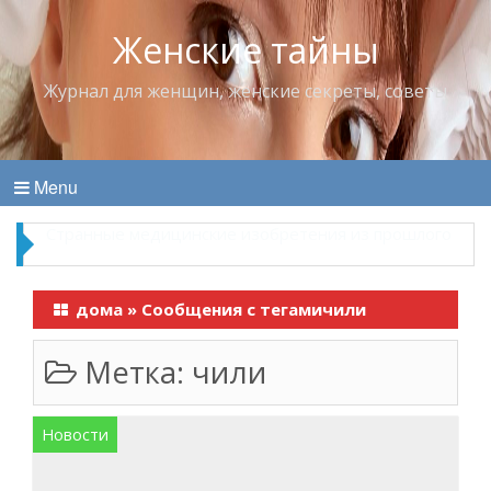
Женские тайны
Журнал для женщин, женские секреты, советы
Menu
Что пить в жару
дома
»
Сообщения с тегамичили
Метка:
чили
Новости