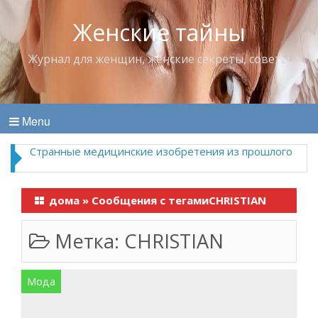
Женские тайны
Журнал для женщин, женские секреты, советы
Menu
Странные медицинские изобретения из прошлого
дома
»
Сообщения с тегамиCHRISTIAN
Метка:
CHRISTIAN
Мода