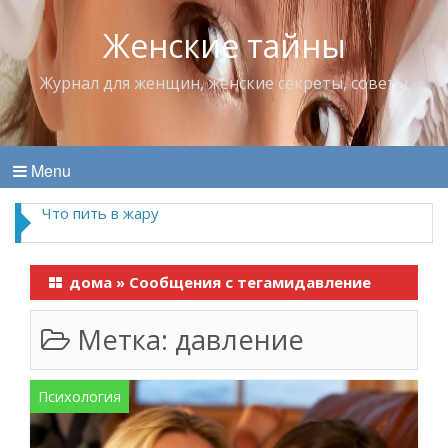
Женские тайны
Журнал для женщин, женские секреты, советы
Menu
Что пить в жару
дома
»
Сообщения с тегамидавление
Метка:
давление
Психология