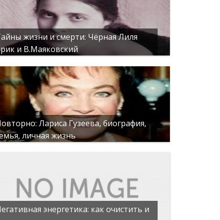
айны жизни и смерти: Чёрная Лиля
рик и В.Маяковский
овторно: Лариса Гузеева, биография,
емья, личная жизнь
егативная энергетика: как очистить и