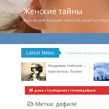
Женские тайны
Журнал для женщин, женские секреты, сове
Latest News
Что пить в жару
Владимир Набоков —
повелитель Лоллит
дома
»
Сообщения с тегамидефиле
Метка:
дефиле