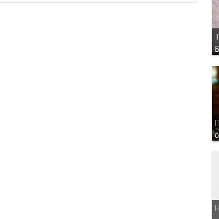
Т
Б
П
с
Н