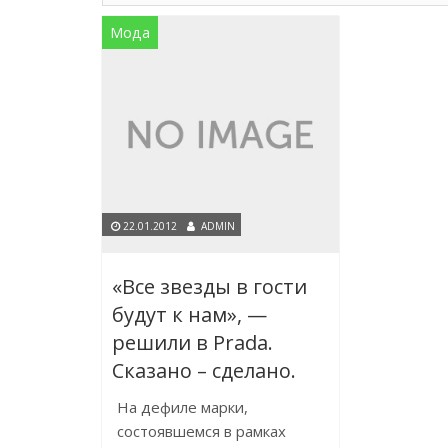
Мода
22.01.2012
ADMIN
«Все звезды в гости
будут к нам», —
решили в Prada.
Сказано – сделано.
На дефиле марки,
состоявшемся в рамках