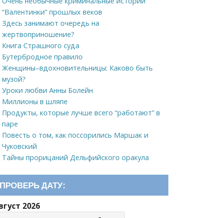
Очень необычные криминальные истории
“Валентинки” прошлых веков
Здесь занимают очередь на
жертвоприношение?
Книга Страшного суда
Бутербродное правило
Женщины–вдохновительницы: Каково быть
музой?
Уроки любви Анны Болейн
Миллионы в шляпе
Продукты, которые лучше всего “работают” в
паре
Повесть о том, как поссорились Маршак и
Чуковский
Тайны прорицаний Дельфийского оракула
ПРОВЕРЬ ДАТУ:
вгуст 2026