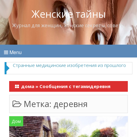
Женские тайны
Журнал для женщин, женские секреты, советы
Menu
Что пить в жару
дома
»
Сообщения с тегамидеревня
Метка:
деревня
Дом