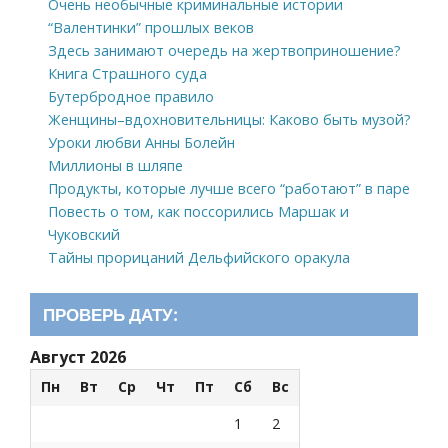
Очень необычные криминальные истории
“Валентинки” прошлых веков
Здесь занимают очередь на жертвоприношение?
Книга Страшного суда
Бутербродное правило
Женщины–вдохновительницы: Каково быть музой?
Уроки любви Анны Болейн
Миллионы в шляпе
Продукты, которые лучше всего “работают” в паре
Повесть о том, как поссорились Маршак и
Чуковский
Тайны прорицаний Дельфийского оракула
ПРОВЕРЬ ДАТУ:
Август 2026
Пн
Вт
Ср
Чт
Пт
Сб
Вс
1
2