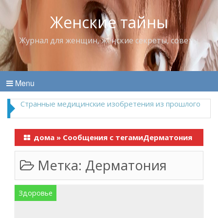
Женские тайны
Журнал для женщин, женские секреты, советы
Menu
Что пить в жару
дома
»
Сообщения с тегамиДерматония
Метка:
Дерматония
Здоровье