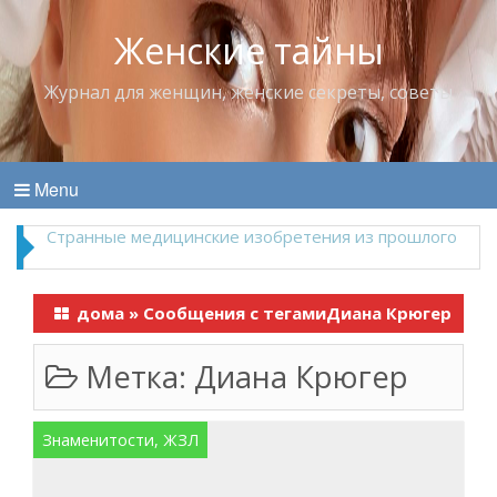
Женские тайны
Журнал для женщин, женские секреты, советы
Menu
Что пить в жару
дома
»
Сообщения с тегамиДиана Крюгер
Метка:
Диана Крюгер
Знаменитости, ЖЗЛ