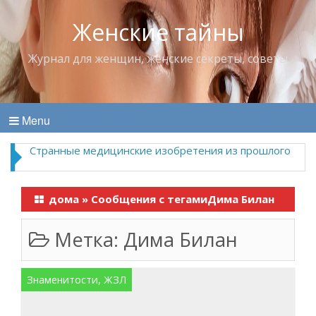
Женские тайны
Журнал для женщин, женские секреты, советы
Menu
Странные медицинские изобретения из прошлого
дома
»
Сообщения с тегамиДима Билан
Метка:
Дима Билан
Знаменитости, ЖЗЛ