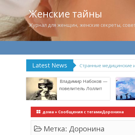
Женские тайны
Журнал для женщин, женские секреты, сове
Latest News
Что пить в жару
Владимир Набоков —
повелитель Лоллит
дома
»
Сообщения с тегамиДоронина
Метка:
Доронина