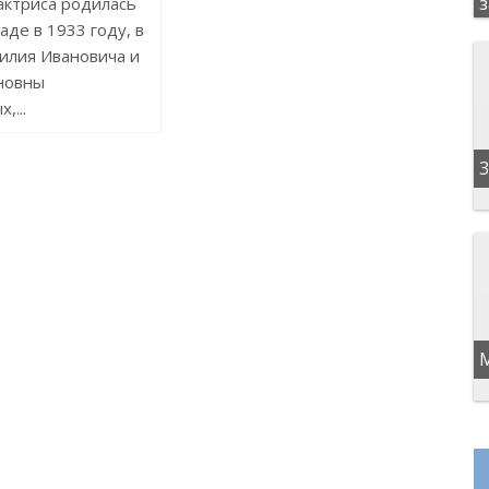
актриса родилась
аде в 1933 году, в
илия Ивановича и
новны
,...
3