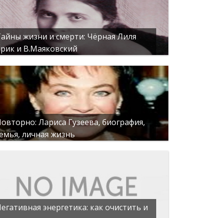
айны жизни и смерти: Чёрная Лиля
рик и В.Маяковский
овторно: Лариса Гузеева, биография,
емья, личная жизнь
егативная энергетика: как очистить и