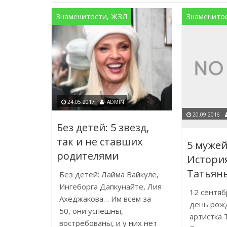
Знаменитости, ЖЗЛ
Знаменито
24.05.2017
ADMIN
20.09.2016
Без детей: 5 звезд,
так и не ставших
5 мужей
родителями
Истори
Татьян
Без детей: Лайма Вайкуле,
Ингеборга Дапкунайте, Лия
12 сентяб
Ахеджакова… Им всем за
день рож
50, они успешны,
артистка 
востребованы, и у них нет