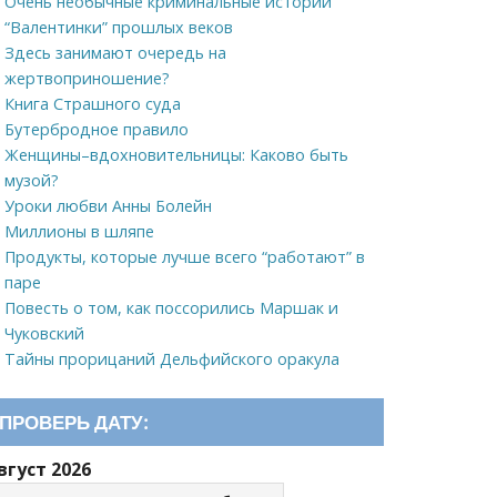
Очень необычные криминальные истории
“Валентинки” прошлых веков
Здесь занимают очередь на
жертвоприношение?
Книга Страшного суда
Бутербродное правило
Женщины–вдохновительницы: Каково быть
музой?
Уроки любви Анны Болейн
Миллионы в шляпе
Продукты, которые лучше всего “работают” в
паре
Повесть о том, как поссорились Маршак и
Чуковский
Тайны прорицаний Дельфийского оракула
ПРОВЕРЬ ДАТУ:
вгуст 2026