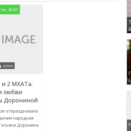
сти, ЖЗЛ
Т
Б
ADMIN
П
с
 и 2 МХАТа.
я любви
ы Дорониной
ря отпраздновала
дения народная
Н
Татьяна Доронина