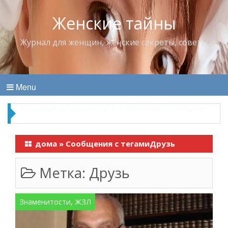
Женские тайны
Журнал для женщин, женские секреты, советы
Menu
Что пить в жару
дома
»
Сообщения с тегамиДрузь
Метка:
Друзь
Знаменитости, ЖЗЛ