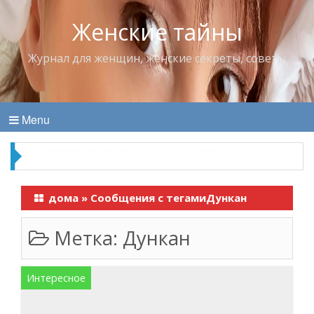
Женские тайны
Журнал для женщин, женские секреты, советы
Menu
Что пить в жару
дома
»
Сообщения с тегамиДункан
Метка:
Дункан
Интересное