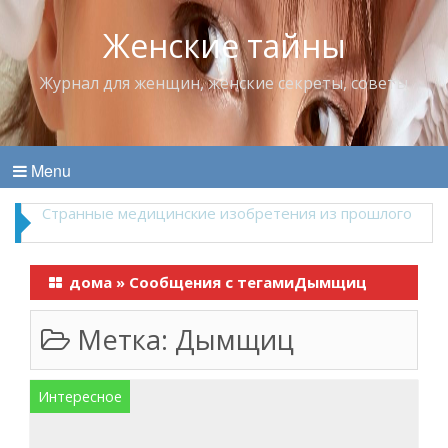
Женские тайны
Журнал для женщин, женские секреты, советы
Menu
Что пить в жару
дома
»
Сообщения с тегамиДымщиц
Метка:
Дымщиц
Интересное