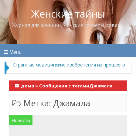
Женские тайны
Журнал для женщин, женские секреты, советы
Menu
Странные медицинские изобретения из прошлого
дома
»
Сообщения с тегамиДжамала
Метка:
Джамала
Новости