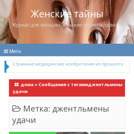
Женские тайны
Журнал для женщин, женские секреты, советы
Menu
Что пить в жару
дома
»
Сообщения с тегамиджентльмены
удачи
Метка:
джентльмены
удачи