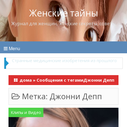
Женские тайны
Журнал для женщин, женские секреты, советы
Menu
Что пить в жару
дома
»
Сообщения с тегамиДжонни Депп
Метка:
Джонни Депп
Клипы и Видео