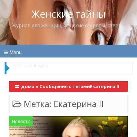
Женские тайны
Журнал для женщин, женские секреты, советы
Menu
Что пить в жару
дома
»
Сообщения с тегамиЕкатерина II
Метка:
Екатерина II
Новости