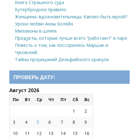
Книга Страшного суда
Бутербродное правило
Женщины–вдохновительницы: Каково быть музой?
Уроки любви Анны Болейн
Миллионы в шляпе
Продукты, которые лучше всего “работают” в паре
Повесть о том, как поссорились Маршак и
Чуковский
Тайны прорицаний Дельфийского оракула
ПРОВЕРЬ ДАТУ:
Август 2026
Пн
Вт
Ср
Чт
Пт
Сб
Вс
1
2
3
4
5
6
7
8
9
10
11
12
13
14
15
16