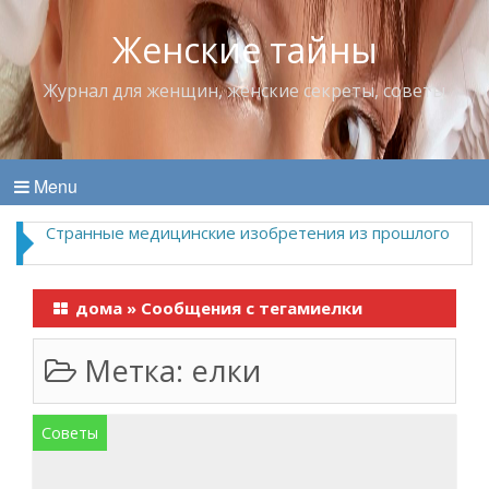
Женские тайны
Журнал для женщин, женские секреты, советы
Menu
Странные медицинские изобретения из прошлого
дома
»
Сообщения с тегамиелки
Метка:
елки
Советы