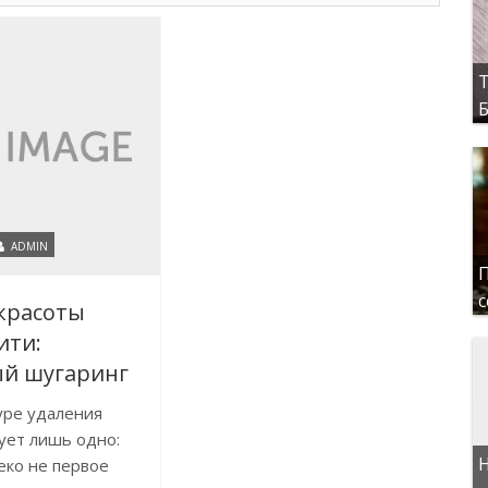
Т
Б
ADMIN
П
с
красоты
ити:
ый шугаринг
уре удаления
ует лишь одно:
Н
еко не первое