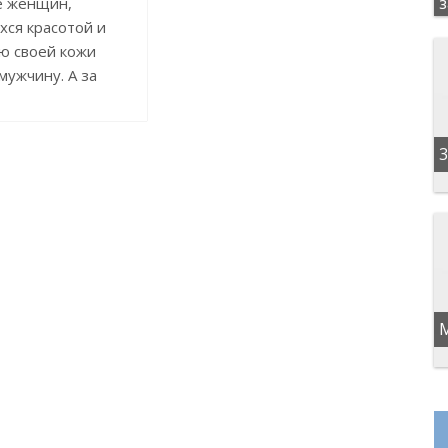
е женщин,
ся красотой и
ю своей кожи
мужчину. А за
3