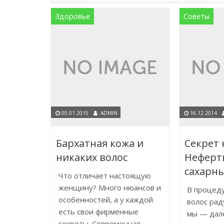
Здоровье
Советы
05.01.2015
ADMIN
16.12.2014
Бархатная кожа и
Секрет 
никаких волос
Неферт
сахарн
Что отличает настоящую
женщину? Много нюансов и
В процед
особенностей, а у каждой
волос рад
есть свои фирменные
мы — дал
секреты. Современная