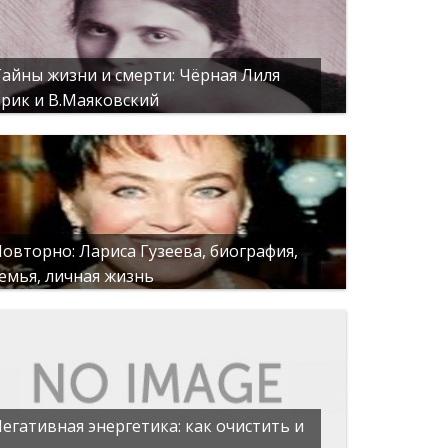
айны жизни и смерти: Чёрная Лиля
рик и В.Маяковский
овторно: Лариса Гузеева, биография,
емья, личная жизнь
егативная энергетика: как очистить и