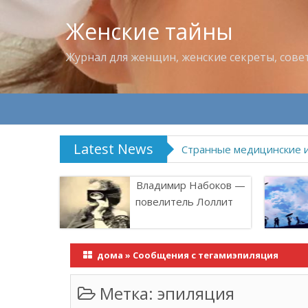
Женские тайны
Журнал для женщин, женские секреты, сове
Latest News
Странные медицинские 
Владимир Набоков —
повелитель Лоллит
дома
»
Сообщения с тегамиэпиляция
Метка:
эпиляция