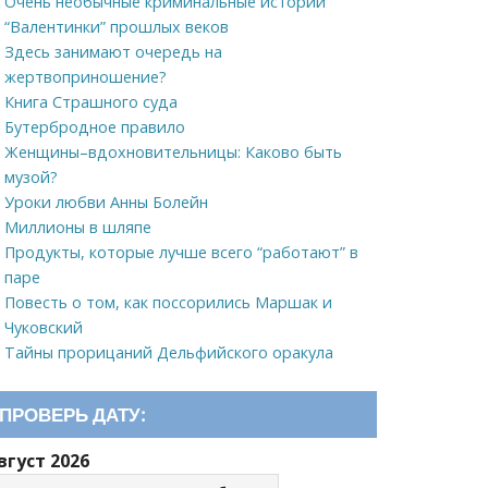
Очень необычные криминальные истории
“Валентинки” прошлых веков
Здесь занимают очередь на
жертвоприношение?
Книга Страшного суда
Бутербродное правило
Женщины–вдохновительницы: Каково быть
музой?
Уроки любви Анны Болейн
Миллионы в шляпе
Продукты, которые лучше всего “работают” в
паре
Повесть о том, как поссорились Маршак и
Чуковский
Тайны прорицаний Дельфийского оракула
ПРОВЕРЬ ДАТУ:
вгуст 2026