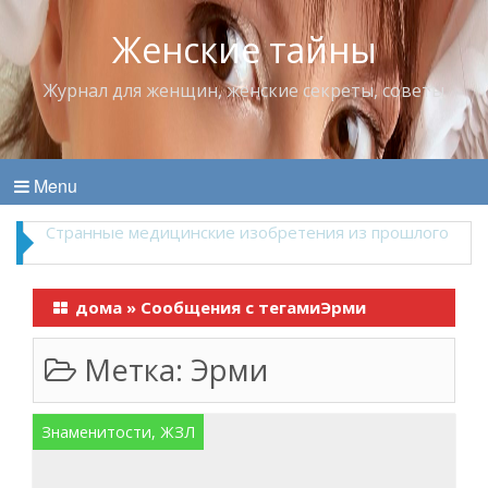
Женские тайны
Журнал для женщин, женские секреты, советы
Menu
Что пить в жару
дома
»
Сообщения с тегамиЭрми
Метка:
Эрми
Знаменитости, ЖЗЛ