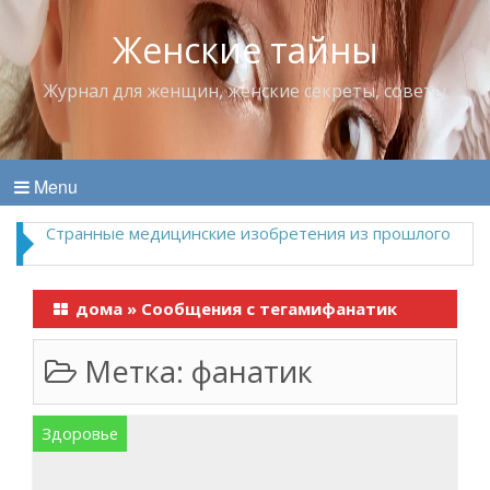
Женские тайны
Журнал для женщин, женские секреты, советы
Menu
Странные медицинские изобретения из прошлого
дома
»
Сообщения с тегамифанатик
Метка:
фанатик
Здоровье