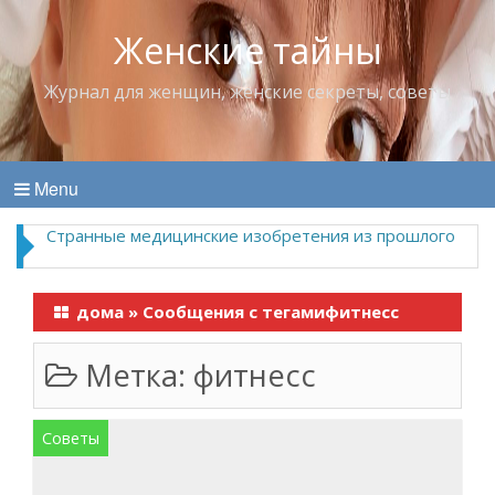
Женские тайны
Журнал для женщин, женские секреты, советы
Menu
Странные медицинские изобретения из прошлого
дома
»
Сообщения с тегамифитнесс
Метка:
фитнесс
Советы