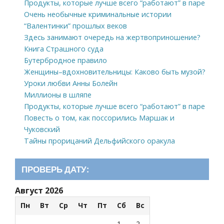
Продукты, которые лучше всего “работают” в паре
Очень необычные криминальные истории
“Валентинки” прошлых веков
Здесь занимают очередь на жертвоприношение?
Книга Страшного суда
Бутербродное правило
Женщины–вдохновительницы: Каково быть музой?
Уроки любви Анны Болейн
Миллионы в шляпе
Продукты, которые лучше всего “работают” в паре
Повесть о том, как поссорились Маршак и
Чуковский
Тайны прорицаний Дельфийского оракула
ПРОВЕРЬ ДАТУ:
Август 2026
Пн
Вт
Ср
Чт
Пт
Сб
Вс
1
2