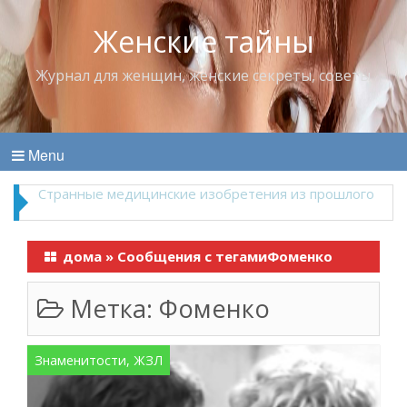
Женские тайны
Журнал для женщин, женские секреты, советы
Menu
Что пить в жару
дома
»
Сообщения с тегамиФоменко
Метка:
Фоменко
Знаменитости, ЖЗЛ