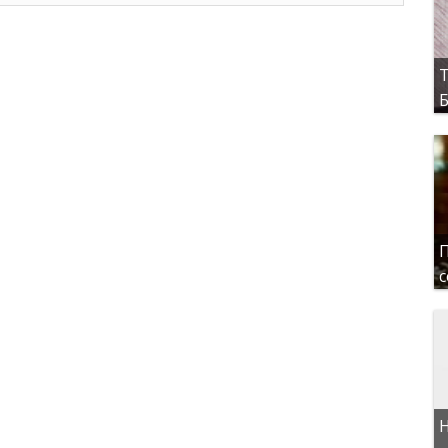
Т
Б
П
с
Н