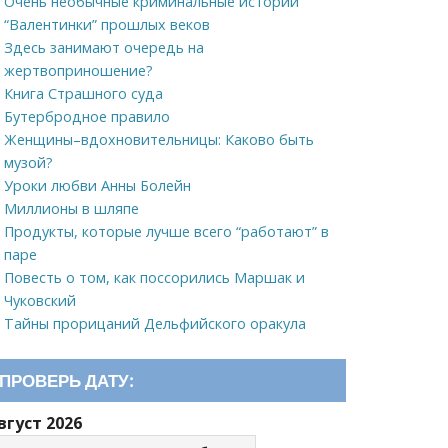
Очень необычные криминальные истории
“Валентинки” прошлых веков
Здесь занимают очередь на
жертвоприношение?
Книга Страшного суда
Бутербродное правило
Женщины–вдохновительницы: Каково быть
музой?
Уроки любви Анны Болейн
Миллионы в шляпе
Продукты, которые лучше всего “работают” в
паре
Повесть о том, как поссорились Маршак и
Чуковский
Тайны прорицаний Дельфийского оракула
ПРОВЕРЬ ДАТУ:
вгуст 2026