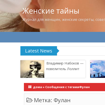
Женские тайны
Журнал для женщин, женские секреты, сове
Latest News
Что пить в жару
Владимир Набоков —
повелитель Лоллит
дома
»
Сообщения с тегамиФулан
Метка:
Фулан