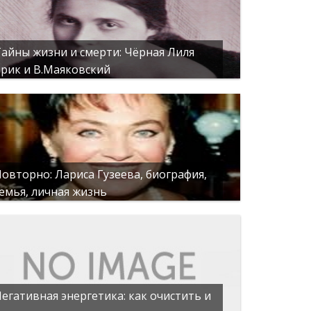
айны жизни и смерти: Чёрная Лиля
рик и В.Маяковский
овторно: Лариса Гузеева, биография,
емья, личная жизнь
егативная энергетика: как очистить и