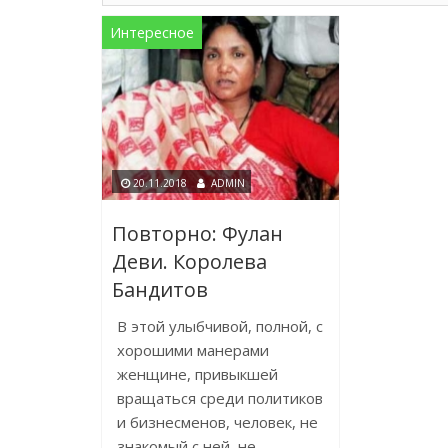
Интересное
20.11.2018
ADMIN
Повторно: Фулан
Деви. Королева
Бандитов
В этой улыбчивой, полной, с
хорошими манерами
женщине, привыкшей
вращаться среди политиков
и бизнесменов, человек, не
знакомый с ней, не