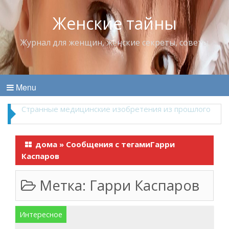
Женские тайны
Журнал для женщин, женские секреты, советы
Menu
Что пить в жару
дома
»
Сообщения с тегамиГарри
Каспаров
Метка:
Гарри Каспаров
Интересное