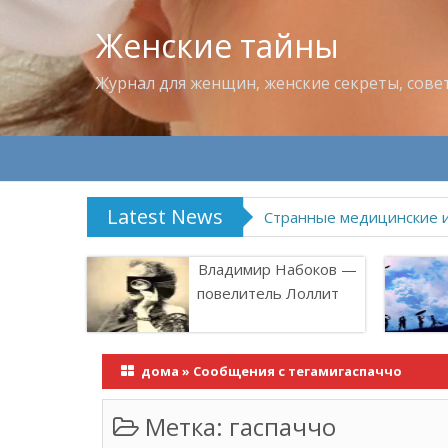
Женские тайны
Журнал для женщин, женские секреты, сове
Latest News
Что пить в жару
Владимир Набоков —
повелитель Лоллит
дома
»
Сообщения с тегамигаспаччо
Метка:
гаспаччо