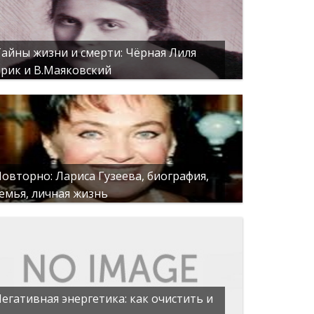
айны жизни и смерти: Чёрная Лиля
рик и В.Маяковский
овторно: Лариса Гузеева, биография,
емья, личная жизнь
егативная энергетика: как очистить и