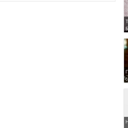
Т
Б
П
с
Н