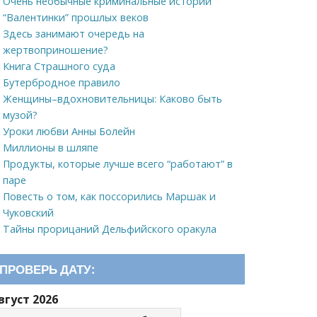
Очень необычные криминальные истории
“Валентинки” прошлых веков
Здесь занимают очередь на
жертвоприношение?
Книга Страшного суда
Бутербродное правило
Женщины–вдохновительницы: Каково быть
музой?
Уроки любви Анны Болейн
Миллионы в шляпе
Продукты, которые лучше всего “работают” в
паре
Повесть о том, как поссорились Маршак и
Чуковский
Тайны прорицаний Дельфийского оракула
ПРОВЕРЬ ДАТУ:
вгуст 2026