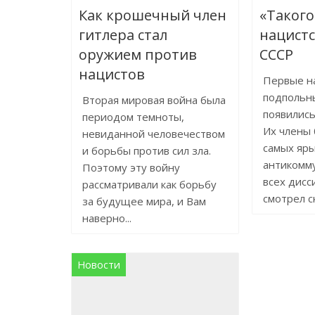
Как крошечный член
«Такого
гитлера стал
нацистс
оружием против
СССР
нацистов
Первые н
подпольн
Вторая мировая война была
появились
периодом темноты,
Их члены
невиданной человечеством
самых яр
и борьбы против сил зла.
антикомм
Поэтому эту войну
всех дисс
рассматривали как борьбу
смотрел ск
за будущее мира, и Вам
наверно...
Новости