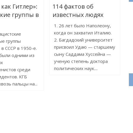
 как Гитлер»:
114 фактов об
кие группы в
известных людях
1. 26 лет было Наполеону,
когда он захватил Италию.
ацистские
2. Багдадский университет
ые группы
присвоил Удаю — старшему
 в СССР в 1950-е.
сыну Саддама Хуссейна —
 были одними из
ученую степень доктора
ых
политических наук....
унистов среди
идентов. КГБ
возь пальцы на...