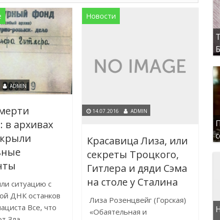
е
Новости
Т
Б
ADMIN
смерти
14.07.2016
ADMIN
П
: в архивах
с
скрыли
Красавица Лиза, или
ьные
секреты Троцкого,
нты
Гитлера и дяди Сэма
на столе у Сталина
ли ситуацию с
ой ДНК останков
Лиза Розенцвейг (Горская)
нациста Все, что
Н
«Обаятельная и
от Зла,