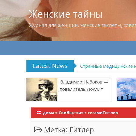
Женские тайны
Журнал для женщин, женские секреты, сове
Latest News
Что пить в жару
Владимир Набоков —
повелитель Лоллит
дома
»
Сообщения с тегамиГитлер
Метка:
Гитлер