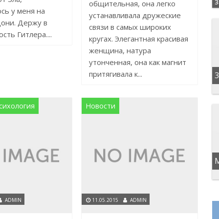
общительная, она легко
сь у меня на
устанавливала дружеские
они. Держу в
связи в самых широких
сть Гитлера....
кругах. Элегантная красивая
женщина, натура
утонченная, она как магнит
притягивала к...
3
сихология
Новости
ADMIN
11.05.2015
ADMIN