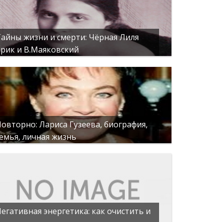
айны жизни и смерти: Чёрная Лиля
рик и В.Маяковский
овторно: Лариса Гузеева, биография,
емья, личная жизнь
егативная энергетика: как очистить и