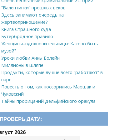
Очень необычные криминальные истории
“Валентинки” прошлых веков
Здесь занимают очередь на
жертвоприношение?
Книга Страшного суда
Бутербродное правило
Женщины–вдохновительницы: Каково быть
музой?
Уроки любви Анны Болейн
Миллионы в шляпе
Продукты, которые лучше всего “работают” в
паре
Повесть о том, как поссорились Маршак и
Чуковский
Тайны прорицаний Дельфийского оракула
ПРОВЕРЬ ДАТУ:
вгуст 2026