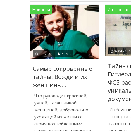
Новости
Интересно
07.04.2017
16.12.2019
ADMIN
Тайна 
Самые сокровенные
Гитлера
тайны: Вожди и их
ФСБ ра
женщины…
уникал
Что руководит красивой,
докуме
умной, талантливой
И объясни
женщиной, добровольно
экспертиз
уходящей из жизни со
главного 
своим возлюбленным?
осталось 
Страх, отчаяние, привычка