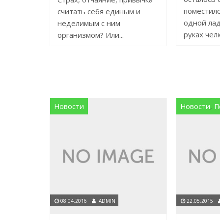
поместило
считать себя единым и
одной лад
неделимым с ним
руках челю
организмом? Или...
Новости
Новости
,
П
08.04.2016
ADMIN
22.05.2015