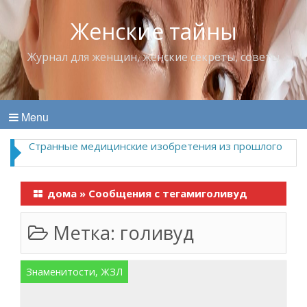
Женские тайны
Журнал для женщин, женские секреты, советы
Menu
Странные медицинские изобретения из прошлого
дома
»
Сообщения с тегамиголивуд
Метка:
голивуд
Знаменитости, ЖЗЛ