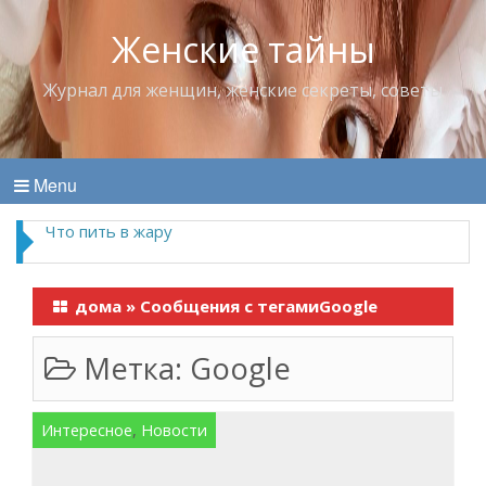
Женские тайны
Журнал для женщин, женские секреты, советы
Menu
Что пить в жару
дома
»
Сообщения с тегамиGoogle
Метка:
Google
Интересное
,
Новости