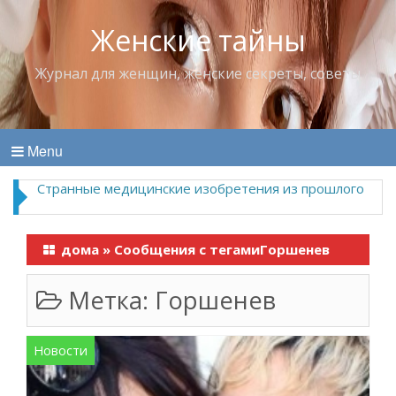
Женские тайны
Журнал для женщин, женские секреты, советы
Menu
Странные медицинские изобретения из прошлого
дома
»
Сообщения с тегамиГоршенев
Метка:
Горшенев
Новости